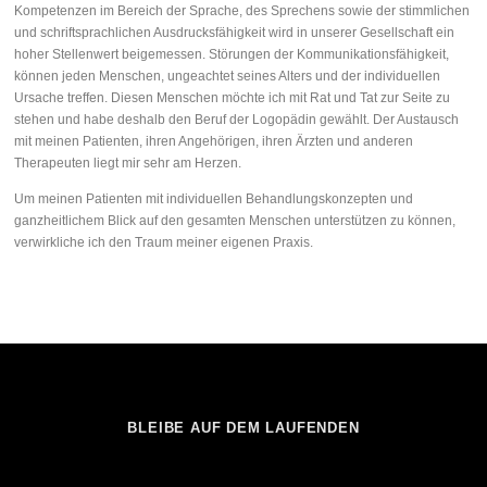
Kompetenzen im Bereich der Sprache, des Sprechens sowie der stimmlichen
und schriftsprachlichen Ausdrucksfähigkeit wird in unserer Gesellschaft ein
hoher Stellenwert beigemessen. Störungen der Kommunikationsfähigkeit,
können jeden Menschen, ungeachtet seines Alters und der individuellen
Ursache treffen. Diesen Menschen möchte ich mit Rat und Tat zur Seite zu
stehen und habe deshalb den Beruf der Logopädin gewählt. Der Austausch
mit meinen Patienten, ihren Angehörigen, ihren Ärzten und anderen
Therapeuten liegt mir sehr am Herzen.
Um meinen Patienten mit individuellen Behandlungskonzepten und
ganzheitlichem Blick auf den gesamten Menschen unterstützen zu können,
verwirkliche ich den Traum meiner eigenen Praxis.
BLEIBE AUF DEM LAUFENDEN